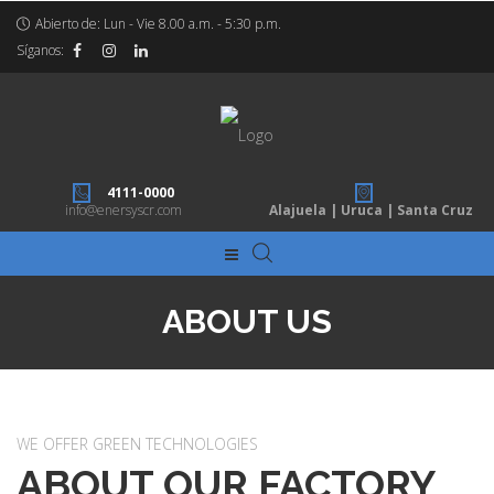
Abierto de: Lun - Vie 8.00 a.m. - 5:30 p.m.
Síganos:
4111-0000
info@enersyscr.com
Alajuela | Uruca | Santa Cruz
ABOUT US
WE OFFER GREEN TECHNOLOGIES
ABOUT OUR FACTORY