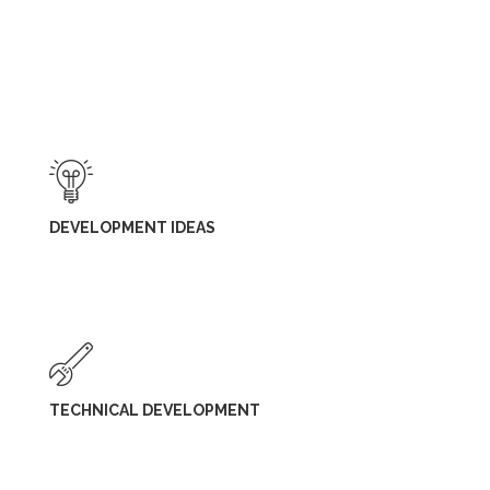
Curabitur vitae arcu nec metus ultrices scelerisque facilisis id leo.
Praesent iaculis lorem ut dictum tempus. Pellentesque sit amet
erat at orci bibendum consequat.
DEVELOPMENT IDEAS
TECHNICAL DEVELOPMENT