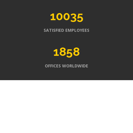
10035
SATISFIED EMPLOYEES
1858
OFFICES WORLDWIDE
FROM IDEA TO REALIZATION
SERVICES WE PROVIDE
Lorem ipsum dolor sit amet, consectetur adipiscing elit.