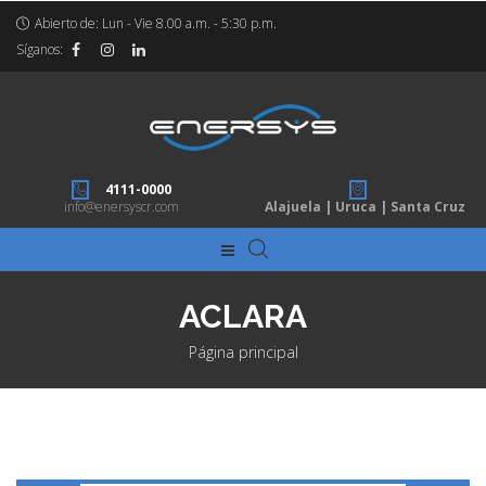
Abierto de: Lun - Vie 8.00 a.m. - 5:30 p.m.
Síganos:
4111-0000
info@enersyscr.com
Alajuela | Uruca | Santa Cruz
ACLARA
Página principal