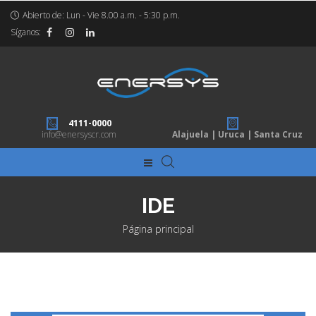
Abierto de: Lun - Vie 8.00 a.m. - 5:30 p.m.
Síganos:
4111-0000
info@enersyscr.com
Alajuela | Uruca | Santa Cruz
IDE
Página principal