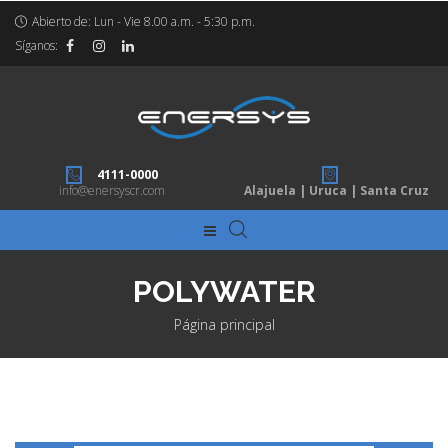
Abierto de: Lun - Vie 8.00 a.m. - 5:30 p.m.
Síganos:
4111-0000
info@enersyscr.com
Alajuela | Uruca | Santa Cruz
POLYWATER
Página principal