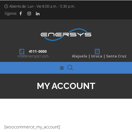
Abierto de: Lun - Vie 8.00 a.m. - 5:30 p.m.
Síganos:
4111-0000
info@enersyscr.com
Alajuela | Uruca | Santa Cruz
MY ACCOUNT
[woocommerce_my_account]