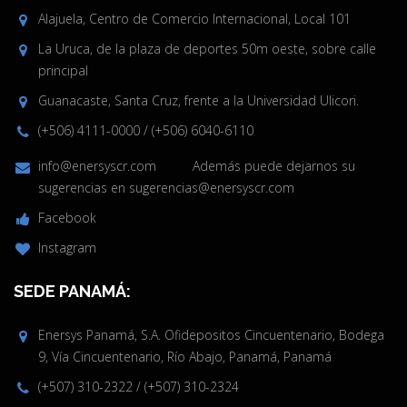
Alajuela, Centro de Comercio Internacional, Local 101
La Uruca, de la plaza de deportes 50m oeste, sobre calle
principal
Guanacaste, Santa Cruz, frente a la Universidad Ulicori.
(+506) 4111-0000
/
(+506) 6040-6110
info@enersyscr.com
Además puede dejarnos su
sugerencias en
sugerencias@enersyscr.com
Facebook
Instagram
SEDE PANAMÁ:
Enersys Panamá, S.A. Ofidepositos Cincuentenario, Bodega
9, Vía Cincuentenario, Río Abajo, Panamá, Panamá
(+507) 310-2322
/
(+507) 310-2324