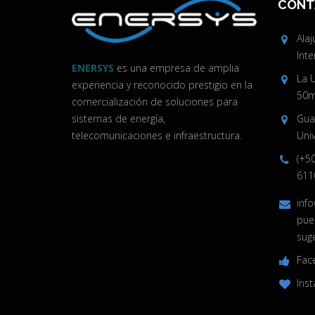
CONT
Ala
Inte
ENERSYS
es una empresa de amplia
La 
experiencia y reconocido prestigio en la
50m 
comercialización de soluciones para
sistemas de energía,
Guan
telecomunicaciones e infraestructura.
Univ
(+5
611
inf
pue
sug
Fac
Ins