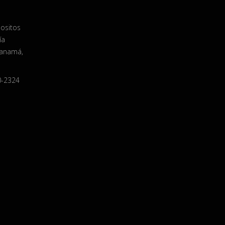
positos
ía
Panamá,
0-2324