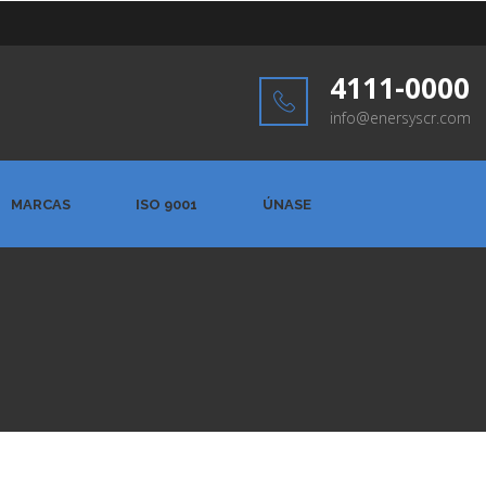
4111-0000
info@enersyscr.com
MARCAS
ISO 9001
ÚNASE