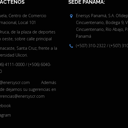
ÁCTENOS
SEDE PANAMÁ:
juela, Centro de Comercio
Enersys Panamá, S.A. Ofide
rnacional, Local 101
Cincuentenario, Bodega 9, V
Cincuentenario, Río Abajo, 
Uruca, de la plaza de deportes
Panamá
oeste, sobre calle principal
(+507) 310-2322
/
(+507) 31
acaste, Santa Cruz, frente a la
ersidad Ulicori.
06) 4111-0000
/
(+506) 6040-
0
o@enersyscr.com
Además
de dejarnos su sugerencias en
erencias@enersyscr.com
ebook
tagram