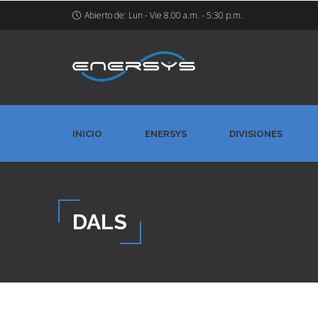
Abierto de: Lun - Vie 8.00 a.m. - 5:30 p.m.
INICIO
ENERSYS
DIVISIONES
DALS