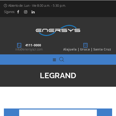
Abierto de: Lun - Vie 8.00 a.m. - 5:30 p.m.
Síganos:
4111-0000
info@enersyscr.com
Alajuela | Uruca | Santa Cruz
LEGRAND