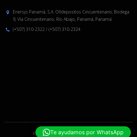
Enersys Panamá, S.A. Ofidepositos Cincuentenario, Bodega
9, Vía Cincuentenario, Río Abajo, Panamá, Panamá
(+507) 310-2322
/
(+507) 310-2324
Te ayudamos por WhatsApp
© 2019-2024 Enersys. Hecho por
ELPW