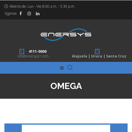
Abierto de: Lun - Vie 8.00 a.m. - 5:30 p.m.
Síganos:
4111-0000
info@enersyscr.com
Alajuela | Uruca | Santa Cruz
OMEGA