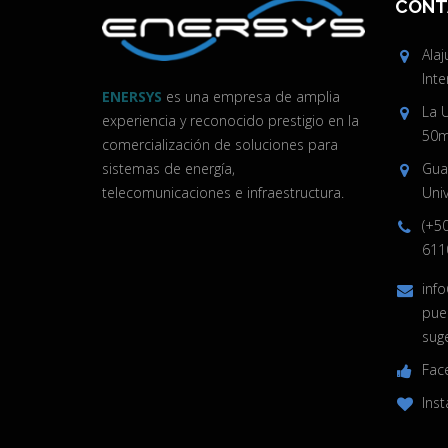
CONT
Ala
Inte
ENERSYS
es una empresa de amplia
La 
experiencia y reconocido prestigio en la
50m 
comercialización de soluciones para
sistemas de energía,
Guan
telecomunicaciones e infraestructura.
Univ
(+5
611
inf
pue
sug
Fac
Ins