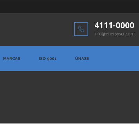
4111-0000
info@enersyscr.com
MARCAS
ISO 9001
ÚNASE