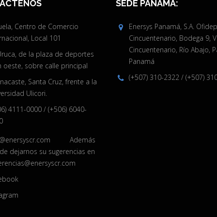
ÁCTENOS
SEDE PANAMÁ:
juela, Centro de Comercio
Enersys Panamá, S.A. Ofide
rnacional, Local 101
Cincuentenario, Bodega 9, V
Cincuentenario, Río Abajo, 
Uruca, de la plaza de deportes
Panamá
oeste, sobre calle principal
(+507) 310-2322
/
(+507) 31
acaste, Santa Cruz, frente a la
ersidad Ulicori.
06) 4111-0000
/
(+506) 6040-
0
o@enersyscr.com
Además
de dejarnos su sugerencias en
erencias@enersyscr.com
ebook
tagram