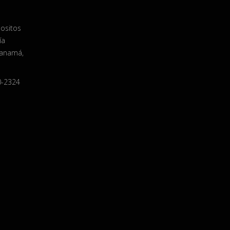
positos
ía
Panamá,
0-2324