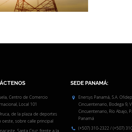
ÁCTENOS
SEDE PANAMÁ:
juela, Centro de Comercio
Enersys Panamá, S.A. Ofide
rnacional, Local 101
Cincuentenario, Bodega 9, V
Cincuentenario, Río Abajo, 
Uruca, de la plaza de deportes
Panamá
oeste, sobre calle principal
(+507) 310-2322
/
(+507) 31
acaste, Santa Cruz, frente a la