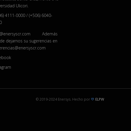
ersidad Ulicori.
06) 4111-0000
/
(+506) 6040-
0
o@enersyscr.com
Además
de dejarnos su sugerencias en
erencias@enersyscr.com
ebook
tagram
© 2019-2024 Enersys. Hecho por
ELPW