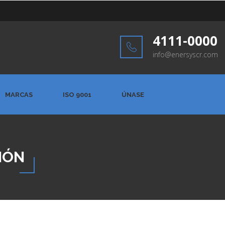
4111-0000
info@enersyscr.com
MARCAS
ISO 9001
ÚNASE
IÓN