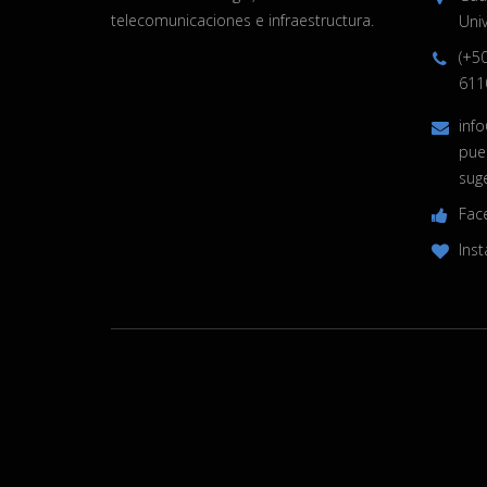
telecomunicaciones e infraestructura.
Univ
(+5
611
inf
pue
sug
Fac
Ins