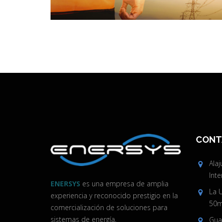
CONT
Ala
Inte
ENERSYS
es una empresa de amplia
La 
experiencia y reconocido prestigio en la
50m 
comercialización de soluciones para
sistemas de energía,
Guan