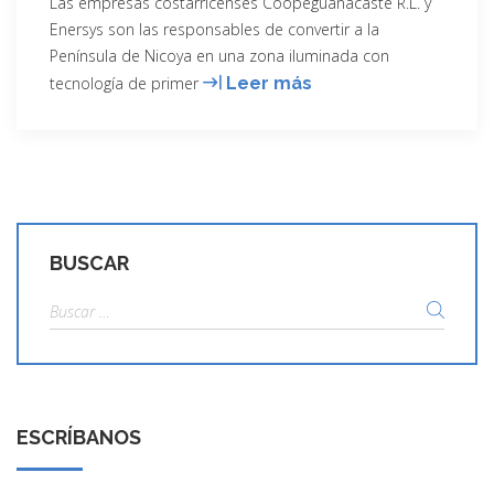
Las empresas costarricenses Coopeguanacaste R.L. y
Enersys son las responsables de convertir a la
Península de Nicoya en una zona iluminada con
Península
tecnología de primer
Leer más
de
Nicoya
se
ilumina
con
tecnología
BUSCAR
de
primer
Buscar:
mundo
ESCRÍBANOS