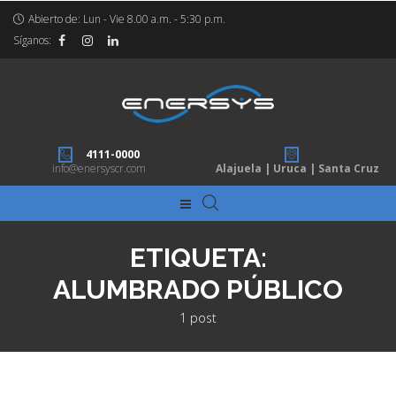
Abierto de: Lun - Vie 8.00 a.m. - 5:30 p.m.
Síganos:
4111-0000
info@enersyscr.com
Alajuela | Uruca | Santa Cruz
ETIQUETA:
ALUMBRADO PÚBLICO
1 post