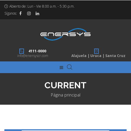
Abierto de: Lun - Vie 8.00 a.m. - 5:30 p.m.
Síganos:
4111-0000
info@enersyscr.com
Alajuela | Uruca | Santa Cruz
CURRENT
Página principal