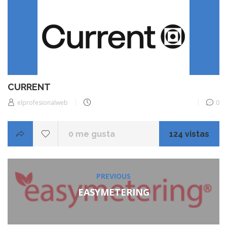
CURRENT
elprofesionalweb
0
0
me gusta
124 vistas
Navegación
PREVIOUS
Previous
de
post:
EASYMETERING
entradas