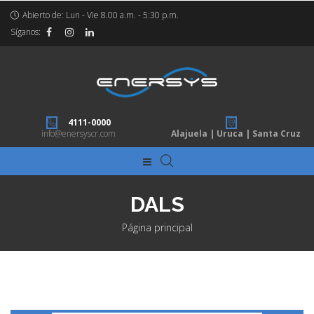
Abierto de: Lun - Vie 8.00 a.m. - 5:30 p.m.
Síganos:
4111-0000
info@enersyscr.com
Alajuela | Uruca | Santa Cruz
DALS
Página principal